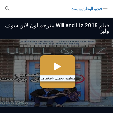
فيديو الوطن بوست
فيلم Will and Liz 2018 مترجم اون لاين سوف
وليز
مشاهدة وتحميل - اضغط هنا