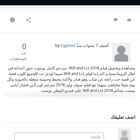
0
أضيف
7 سنوات منذُ
by
Egybest
عدد
المشاهدات
مشاهدة وتحميل فيلم Will and Liz 2018 مترجم كامل يوتيوب تدور احداثة في
اطار الرومانسية و الدراما فيلم Will and Liz سيما لودي نت للجميع كلوب قصة
عن قصة حب رائعة عن شاب وهو فنان ولاكنة محبط وحبيبتة مفعلة بالحيوية وكل
يوم شيئا مختلفئ بينهما مع فيلم سوف وليز 2018 مترجم اون لاين فشار ايجي
بيست نسائم Will and Liz 2018 على فيديو الوطن بوست
التصنيف
افلام اجنبي
الكلمات الدلالية
اضف تعليقك
فيلم Will and Liz 2018
Will and Liz 2018
,
,
تحميل فيلم Will and Liz
2018
,
فيلم Will and Liz 2018 مترجم
,
مشاهدة Will and Liz 2018 مترجم
,
فيلم Will and Liz 2018 كامل
,
فيلم سوف وليز
,
فيلم سوف وليز مترجم
,
فيلم سوف وليز 2018
,
فيلم سوف وليز 2018 مترجم