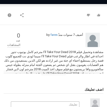
0
أضيف
7 سنوات منذُ
by
fares
عدد
المشاهدات
مشاهدة وتحميل فيلم I’ll Take Your Dead 2018 مترجم كامل يوتيوب تدور
احداثة في اطار والرعب فيلم I’ll Take Your Dead سيما لودي نت للجميع كلوب
قصة رجل يستطيع اخفاء اي جثة من غير ارادته هو لكن الذين يستفيدون من ذلك
هم العصابات يقومون بقتل اي شخص ثم يضعون الجثة امام منزله بطولة جيس
سالجويرو وافا بريستون مع فيلم سوف اخذ الميت 2018 مترجم اون لاين فشار
ايجي بيست نسائم I’ll Take Your Dead 2018 على فيديو الوطن بوست
التصنيف
اضف تعليقك
افلام اجنبي
الكلمات الدلالية
فيلم I’ll Take Your Dead 2018
I’ll Take Your Dead 2018
,
,
تحميل فيلم
I’ll Take Your Dead 2018
,
فيلم I’ll Take Your Dead 2018 مترجم
,