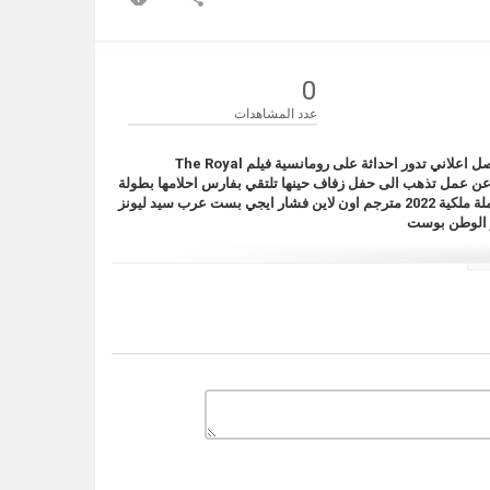
0
عدد المشاهدات
The Royal
عن عمل تذهب الى حفل زفاف حينها تلتقي بفارس احلامها بطولة
لورا مارانو و تشيلسي بريستون كرايفورد و غريس بنتلي تسيبواه مع فيلم معاملة ملكية 2022 مترجم اون لاين فشار ايجي بست عرب سيد ليونز
,
,
The Royal T
,
تحميل فيلم
,
,
فيلم The Royal Treatment
,
فيلم The Royal Treatment
فيلم معاملة ملكية مترجم
,
فيلم The
The Ro وي سيما
,
,
فيلم The Royal Treatment
,
فيلم The Royal
,
فيلم
فيلم The Royal Treatment 2022