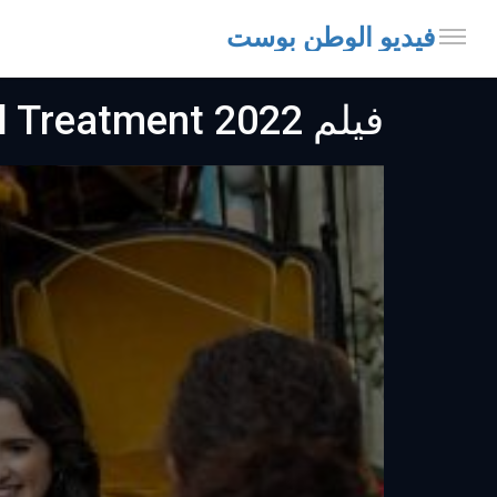
فيديو الوطن بوست
فيلم The Royal Treatment 2022 مترجم اون لاين معاملة ملكية