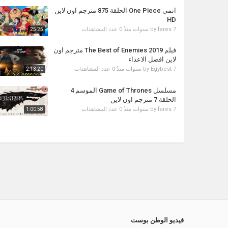
انمي One Piece الحلقة 875 مترجم اون لاين
HD
7 سنوات منذُ
fares
by
0 عدد المشاهدات
25:25
فيلم The Best of Enemies 2019 مترجم اون
لاين افضل الاعداء
7 سنوات منذُ
Egybest
by
0 عدد المشاهدات
2:13:20
مسلسل Game of Thrones الموسم 4
الحلقة 7 مترجم اون لاين
7 سنوات منذُ
fares
by
0 عدد المشاهدات
1:00:58
فيديو الوطن بوست