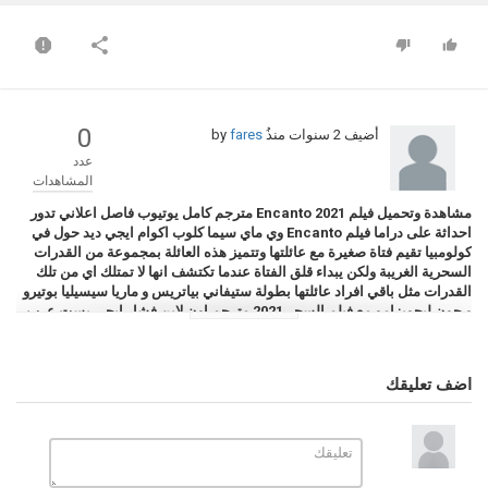
0
أضيف
2 سنوات منذُ
by
fares
عدد
المشاهدات
مشاهدة وتحميل فيلم
Encanto
2021 مترجم كامل يوتيوب فاصل اعلاني تدور
احداثة على دراما فيلم
Encanto
وي ماي سيما كلوب اكوام ايجي ديد حول في
كولومبيا تقيم فتاة صغيرة مع عائلتها وتتميز هذه العائلة بمجموعة من القدرات
السحرية الغريبة ولكن يبداء قلق الفتاة عندما تكتشف انها لا تمتلك اي من تلك
القدرات مثل باقي افراد عائلتها بطولة ستيفاني بياتريس و ماريا سيسيليا بوتيرو
و جون ليجويزامو مع فيلم السحر 2021 مترجم اون لاين فشار ايجي بست عرب
سيد ليونز موفيز لاند شاهد فور يو فاصل بلس
Encanto
2021 على فيديو الوطن
بوست
اضف تعليقك
التصنيف
افلام اجنبي
الكلمات الدلالية
افلام 2021
,
افلام انمي
,
فيلم Encanto
Encanto
,
,
فيلم Encanto 2021
,
Encanto 2021
,
تحميل فيلم Encanto 2021
,
فيلم Encanto 2021 مترجم
,