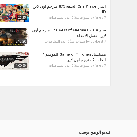
انمي One Piece الحلقة 875 مترجم اون لاين
HD
7 سنوات منذُ
fares
by
0 عدد المشاهدات
25:25
فيلم The Best of Enemies 2019 مترجم اون
لاين افضل الاعداء
7 سنوات منذُ
Egybest
by
0 عدد المشاهدات
2:13:20
مسلسل Game of Thrones الموسم 4
الحلقة 7 مترجم اون لاين
7 سنوات منذُ
fares
by
0 عدد المشاهدات
1:00:58
فيديو الوطن بوست