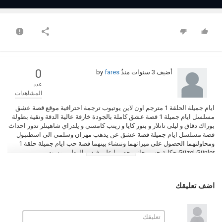
0
أضيف
3 سنوات منذُ
by
fares
عدد
المشاهدات
ايام جميلة الحلقة 1 مترجم اون لاين يوتيوب ترجمة احترافية موقع قصة عشق
مسلسل ايام جميلة 1 قصة عشق كاملة بالجودة خارقة عالية الدقة ونقية بطولة
بوراك دقاق و ليلى تانلار و بنور كايا و زينب كامسي و يلدراي شاهينلر تدور احداث
قصة مسلسل ايام جميلة قصة عشق عن يذهب مهران وسلمى الى اسطنبول
ومحاولتهما الحصول على ميراثهما وتنشاء بينهما قصة حب ايام جميلة حلقة 1
Güzel Günler حكاية حب مجاني حصريا على فيديو الوطن بوست
التصنيف
مسلسلات تركية
اضف تعليقك
الكلمات الدلالية
ايام جميلة
,
مسلسل ايام جميلة
,
ايام جميلة الحلقة 1
,
ايام جميلة 1
,
ايام
جميلة حلقة 1
,
مسلسل ايام جميلة الحلقة 1
,
ايام جميلة الحلقة 1 كاملة
,
ايام
جميلة الحلقة 1 مترجم
,
Güzel Günler الحلقة 1
,
قصة عشق
,
حكاية حب
,