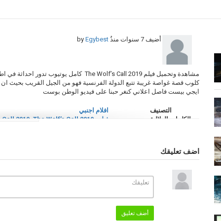
أضيف
7 سنوات منذُ
by
Egybest
ايجي بيست فاصل اعلاني كنغر حبنا على فيديو الوطن بوست
التصنيف
افلام اجنبي
الكلمات الدلالية
فيلم The Wolf’s Call 2019
The Wolf’s Call 2019
,
Call 2019
,
فيلم The Wolf’s Call 2019 مترجم
مترجم
,
فيلم The Wolf’s Call 2019 كامل
مترجم
,
فيلم نداء الذئب 2019
,
فيلم نداء الذئب 9
اضف تعليقك
أضف تعليق