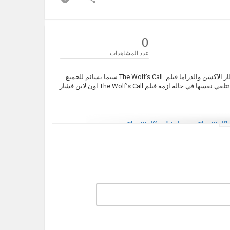
0
عدد المشاهدات
مشاهدة وتحميل فيلم The Wolf’s Call 2019 كامل يوتيوب تدور احداثة في اطار الاكشن والدراما فيلم The Wolf’s Call سيما نسائم للجميع
كلوب قصة غواصة غريبة تتبع الدولة الفرنسية فهو من الجيل القريب بحيث ان تتلقي نفسها في حالة ازمة فيلم The Wolf’s Call اون لاين فشار
,
تحميل فيلم The Wolf’s
,
مشاهدة The Wolf’s Call 2019
,
فيلم نداء الذئب
,
فيلم نداء الذئب
201 مترجم