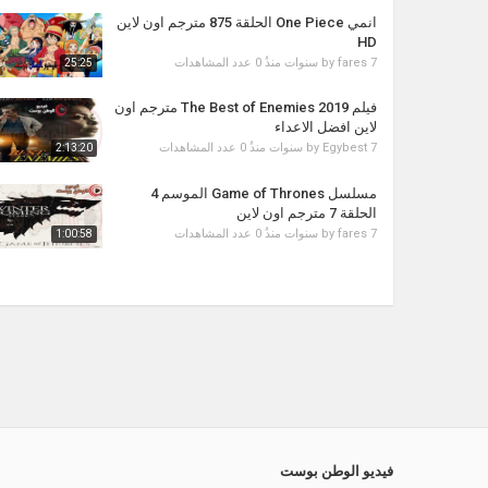
انمي One Piece الحلقة 875 مترجم اون لاين
HD
7 سنوات منذُ
fares
by
0 عدد المشاهدات
25:25
فيلم The Best of Enemies 2019 مترجم اون
لاين افضل الاعداء
7 سنوات منذُ
Egybest
by
0 عدد المشاهدات
2:13:20
مسلسل Game of Thrones الموسم 4
الحلقة 7 مترجم اون لاين
7 سنوات منذُ
fares
by
0 عدد المشاهدات
1:00:58
فيديو الوطن بوست