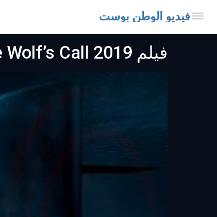
فيديو الوطن بوست
فيلم The Wolf’s Call 2019 مترجم اون لاين نداء الذئب