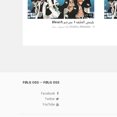
25:33
بليتش الحلقة 1 مترجم Bleach
8 سنوات منذُ
Dhafer_Alwadai
by
FØLG OSS -- FØLG OSS
Facebook
Twitter
YouTube