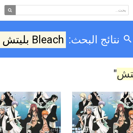
نتائج البحث:
Bleach بليتش
"
22:52