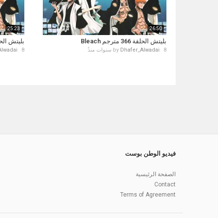
25:23
26:50
بليتش الحلقة 366 مترجم Bleach
بليتش الحلقة 3 مترج
8 سنوات منذُ
Dhafer_Alwadai
by
8 سنوات منذُ
Alwadai
فيديو الوطن بوست
الصفحة الرئيسية
Contact
Terms of Agreement