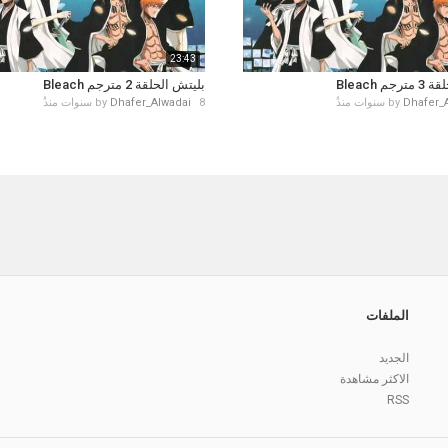
23:43
م Bleach
بليتش الحلقة 2 مترجم Bleach
Dhafer_
by
8 سنوات منذُ
Dhafer_Alwadai
by
الملفات
الجديد
الاكثر مشاهدة
RSS