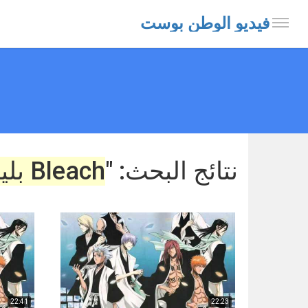
فيديو الوطن بوست
نتائج البحث: "
Bleach بليتش
22:41
22:23