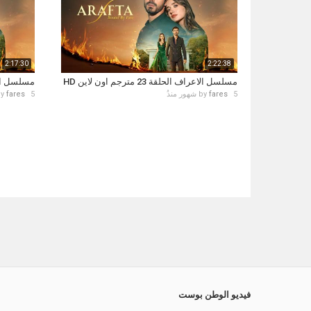
2:17:30
2:22:38
مسلسل الاعراف الحلقة 23 مترجم اون لاين HD
مسلسل الاعراف ال
5 شهور منذُ
fares
by
5 شهور منذُ
fares
by
فيديو الوطن بوست