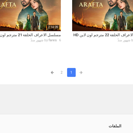
2:14:09
حلقة 22 مترجم اون لاين HD
مسلسل الاعراف الحلقة 21 مترجم اون لاين HD
6 شهور منذُ
fares
by
2
1
الملفات