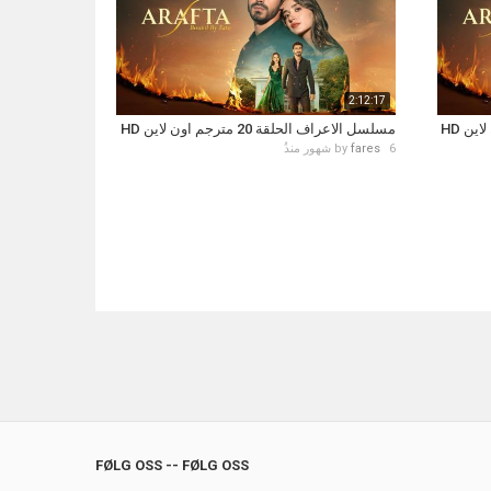
2:12:17
مسلسل الاعراف الحلقة 20 مترجم اون لاين HD
6 شهور منذُ
fares
by
FØLG OSS -- FØLG OSS