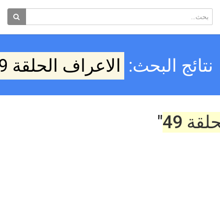
نتائج البحث:
الاعراف الحلقة 49
قة 49
"